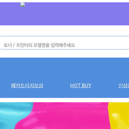
폐카트리지보상
HOT BUY
신상